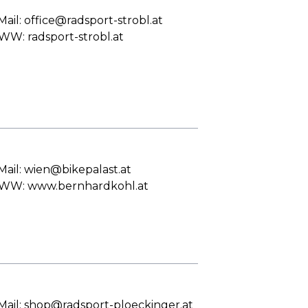
Mail: office@radsport-strobl.at
W: radsport-strobl.at
Mail: wien@bikepalast.at
W: www.bernhardkohl.at
Mail: shop@radsport-ploeckinger.at