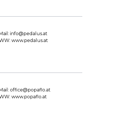
Mail: info@pedalus.at
W: www.pedalus.at
Mail: office@popaflo.at
W: www.popaflo.at