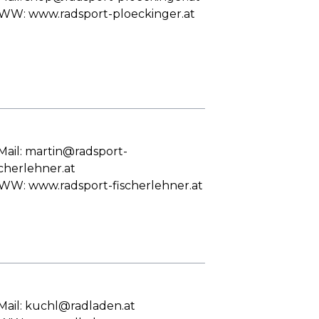
W: www.radsport-ploeckinger.at
Mail: martin@radsport-
scherlehner.at
W: www.radsport-fischerlehner.at
Mail: kuchl@radladen.at