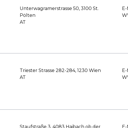
Unterwagramerstrasse 50, 3100 St.
E-
Pölten
WW
AT
Triester Strasse 282-284, 1230 Wien
E-
AT
WW
Staufstraße 3, 4083 Haibach ob der
E-