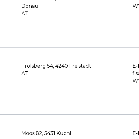
Donau
WW
AT
Trölsberg 54, 4240 Freistadt
E-
AT
fi
WW
Moos 82, 5431 Kuchl
E-