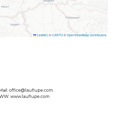
Leaflet
|
©
CARTO
©
OpenStreetMap contributors
Mail: office@lauflupe.com
W: www.lauflupe.com