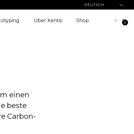
DEUTSCH
totyping
Über Xentis
Shop
0
um einen
ie beste
re Carbon-