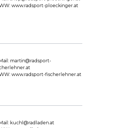
W: www.radsport-ploeckinger.at
Mail: martin@radsport-
scherlehner.at
W: www.radsport-fischerlehner.at
Mail: kuchl@radladen.at