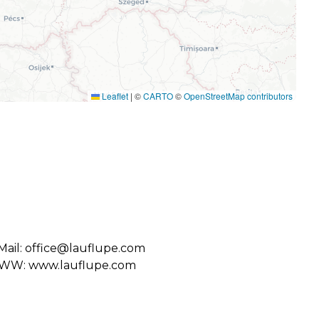
Leaflet
|
©
CARTO
©
OpenStreetMap contributors
Mail: office@lauflupe.com
W: www.lauflupe.com