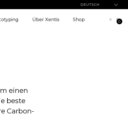
DEUTSCH
totyping
Über Xentis
Shop
0
um einen
ie beste
re Carbon-