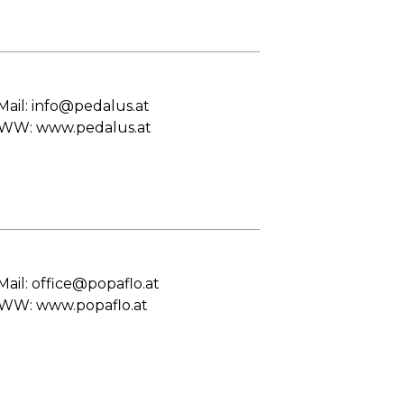
Mail: info@pedalus.at
W: www.pedalus.at
Mail: office@popaflo.at
W: www.popaflo.at