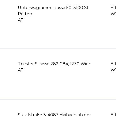
Unterwagramerstrasse 50, 3100 St.
E-
Pölten
WW
AT
Triester Strasse 282-284, 1230 Wien
E-
AT
WW
Staufstraße 3, 4083 Haibach ob der
E-