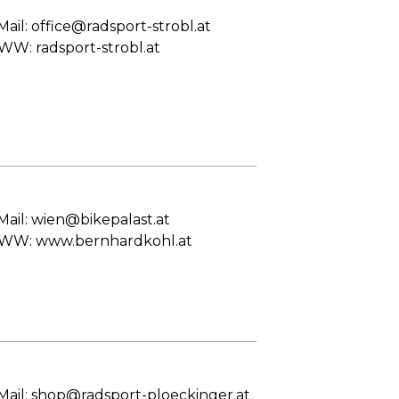
Mail: office@radsport-strobl.at
W: radsport-strobl.at
Mail: wien@bikepalast.at
W: www.bernhardkohl.at
Mail: shop@radsport-ploeckinger.at